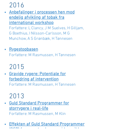
2016
Anbefalinger i processen hen mod
endelig afvikling af tobak fra
international workshop
Forfattere: L Clancy, J M Suelves, H Gilljam,
G Boethius, I Nilsson-Carlsson, M G
Munchow, A S Grønbæk, H Tønnesen
Rygestopbasen
Forfattere: M Rasmussen, H Tønnesen
2015
Gravide rygere: Potentiale for
forbedring af intervention
Forfattere: M Rasmussen, H Tønnesen
2013
Guld Standard Programmer for
storrygere i real-life
Forfattere: M Rasmussen, M Klin
Effekten af Guld Standard Programmer
(GSP) for rygestop hos gravide og ikke-