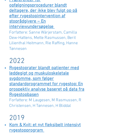
Præferencer for
opfølgningsprocedurer blandt
deltagere, der ikke blev fulgt op på
efter rygestopintervention af
stoprådgivere – En
interviewundersøgelse
Forfattere: Sanne Wärjerstam, Camilla
Dew-Hattens, Mette Rasmussen, Berit
Lilienthal Heitmann, Rie Raffing, Hanne
Tønnesen​​
2022
Rygestoprater blandt patienter med
leddegigt og muskuloskeletale
sygdomme, som følger
standardprogrammet for rygestop: En
prospektiv analyse baseret på data fra
Rygestopbasen
Forfattere: M Laugesen, M Rasmussen, R
Christensen, H Tønnesen, H Bliddal
2019
Kom & Kvit: et nyt fleksibelt intensivt
rygestopprogram