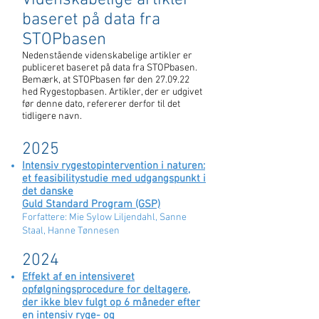
Videnskabelige artikler
baseret på data fra
STOPbasen
Nedenstående videnskabelige artikler er
publiceret baseret på data fra STOPbasen.
Bemærk, at STOPbasen før den 27.09.22
hed Rygestopbasen. Artikler, der er udgivet
før denne dato, refererer derfor til det
tidligere navn.
2025
Intensiv rygestopintervention i naturen:
et feasibilitystudie med udgangspunkt i
det danske
Guld Standard Program (GSP)
Forfattere: Mie Sylow Liljendahl, Sanne
Staal, Hanne Tønnesen
2024
Effekt af en intensiveret
opfølgningsprocedure for deltagere,
der ikke blev fulgt op 6 måneder efter
en intensiv ryge- og