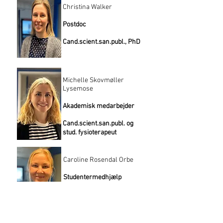
Christina Walker
Postdoc
Cand.scient.san.publ., PhD
Michelle Skovmøller
Lysemose
Akademisk medarbejder
Cand.scient.san.publ. og
stud. fysioterapeut
Caroline Rosendal Orbe
Studentermedhjælp
Stud.ba.scient.san.publ.