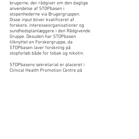
brugerne, der rådgiver om den daglige
anvendelse af STOPbasen i
stopenhederne via Brugergruppen.
Disse input bliver kvalificeret af
forskere, interesseorganisationer og
sundhedsplanlæggere i den Rådgivende
Gruppe. Desuden har STOPbasen
tilknyttet en Forskergruppe, da
STOPbasen laver forskning på
stopforløb både for tobak og nikotin.
STOPbasens sekretariat er placeret i
Clinical Health Promotion Centre på
Parker Instituttet på Bispebjerg og
Frederiksberg Hospital. I sekretariatet
ligger den
daglige beslutningskompetence og
udvikling af STOPbasen. Sekretariatet
sørger også for, at kommunikationen
flyder mellem de forskellige grupper.
STOPbasen har haft skiftende
finansiering siden opstarten.
Sundhedsministeriet,