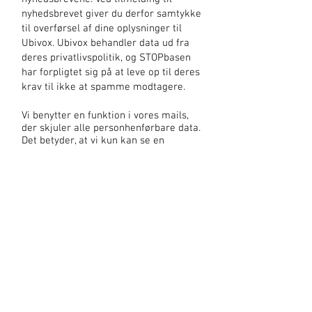
nyhedsbrevet giver du derfor samtykke
til overførsel af dine oplysninger til
Ubivox. Ubivox behandler data ud fra
deres privatlivspolitik, og STOPbasen
har forpligtet sig på at leve op til deres
krav til ikke at spamme modtagere.
Vi benytter en funktion i vores mails,
der skjuler alle personhenførbare data.
Det betyder, at vi kun kan se en
generisk åbnings- og klikrate, samt
hvilke enheder der er åbnet på, links
der er klikket på - men ikke hvem der
har foretaget handlingen
STOPbasen er dataansvarlig og vores
behandling af dine personoplysninger
sker efter
databeskyttelsesforordningens artikel
6 stk. 1 litra a. Hvis du har spørgsmål
til vores behandling af personlysninger,
kan du også altid kontakte STOPbasens