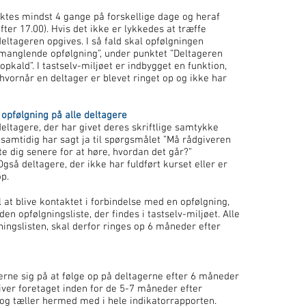
ktes mindst 4 gange på forskellige dage og heraf
fter 17.00). Hvis det ikke er lykkedes at træffe
deltageren opgives. I så fald skal opfølgningen
 manglende opfølgning”, under punktet ”Deltageren
opkald”. I tastselv-miljøet er indbygget en funktion,
hvornår en deltager er blevet ringet op og ikke har
opfølgning på alle deltagere
deltagere, der har givet deres skriftlige samtykke
samtidig har sagt ja til spørgsmålet ”Må rådgiveren
e dig senere for at høre, hvordan det går?”
så deltagere, der ikke har fuldført kurset eller er
op.
l at blive kontaktet i forbindelse med en opfølgning,
den opfølgningsliste, der findes i tastselv-miljøet. Alle
ningslisten, skal derfor ringes op 6 måneder efter
rne sig på at følge op på deltagerne efter 6 måneder
iver foretaget inden for de 5-7 måneder efter
 og tæller hermed med i hele indikatorrapporten.