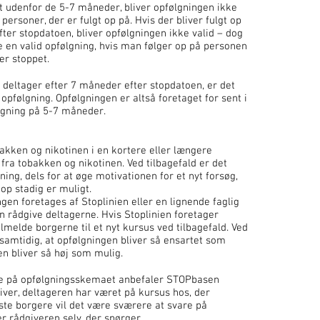
et udenfor de 5-7 måneder, bliver opfølgningen ikke
personer, der er fulgt op på. Hvis der bliver fulgt op
ter stopdatoen, bliver opfølgningen ikke valid – dog
ge en valid opfølgning, hvis man følger op på personen
er stoppet.
deltager efter 7 måneder efter stopdatoen, er det
 opfølgning. Opfølgningen er altså foretaget for sent i
følgning på 5-7 måneder.
bakken og nikotinen i en kortere eller længere
i fra tobakken og nikotinen. Ved tilbagefald er det
ing, dels for at øge motivationen for et nyt forsøg,
top stadig er muligt.
gen foretages af Stoplinien eller en lignende faglig
 rådgive deltagerne. Hvis Stoplinien foretager
ilmelde borgerne til et nyt kursus ved tilbagefald. Ved
samtidig, at opfølgningen bliver så ensartet som
en bliver så høj som mulig.
e på opfølgningsskemaet anbefaler STOPbasen
iver, deltageren har været på kursus hos, der
este borgere vil det være sværere at svare på
er rådgiveren selv, der spørger.