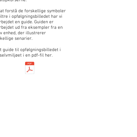
 stopkurserne.
 at forstå de forskellige symboler
iltre i opfølgningsbilledet har vi
rbejdet en guide. Guiden er
rbejdet ud fra eksempler fra en
iv enhed, der illustrerer
skellige senarier.
 guide til opfølgningsbilledet i
selvmiljøet i en pdf-fil her.