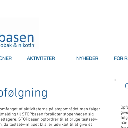
IONER
AKTIVITETER
NYHEDER
FOR 
G
pfølgning
Opfø
omfanget af aktiviteterne på stopområdet men følger
give
tilmelding til STOPbasen forpligter stopenheden sig
følg
 deltagere. STOPbasen opfordrer til at bruge tastselv-
nåe
, da tastselv-miljøet bl.a. er udviklet til at give et