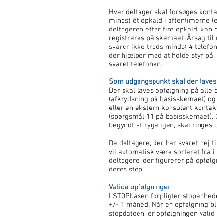
Hver deltager skal forsøges konta
mindst ét opkald i aftentimerne (e
deltageren efter fire opkald, kan 
registreres på skemaet ”Årsag til
svarer ikke trods mindst 4 telefon
der hjælper med at holde styr på, 
svaret telefonen.
Som udgangspunkt skal der laves 
Der skal laves opfølgning på alle 
(afkrydsning på basisskemaet) og 
eller en ekstern konsulent kontakt
(spørgsmål 11 på basisskemaet). Og
begyndt at ryge igen, skal ringes 
De deltagere, der har svaret nej ti
vil automatisk være sorteret fra i 
deltagere, der figurerer på opfølg
deres stop.
Valide opfølgninger
I STOPbasen forpligter stopenhede
+/- 1 måned. Når en opfølgning bl
stopdatoen, er opfølgningen valid