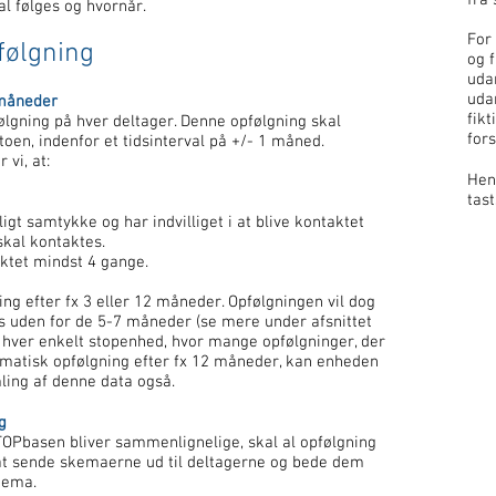
fra
al følges o
g hvornår.
For
pfølgning
og f
uda
uda
 måneder
fikt
ølgning på hver deltager. Denne opfølgning skal
for
oen, indenfor et tidsinterval på +/- 1 måned.
vi, at:
Hent
tast
tligt samtykke og har indvilliget i at blive kontaktet
skal kontaktes.
ktet mindst 4 gange.
ing efter fx 3 eller 12 måneder. Opfølgningen vil dog
es uden for de 5-7 måneder (se mere under afsnittet
il hver enkel­t stop­enhed, hvor mange opfølgninger, der
tematisk opfølgning efter fx 12 må­neder, kan enheden
mling af denne data også.
g
STOPbasen bliver sammenlignelige, skal al opfølgning
dt at sende skemaerne ud til deltagerne og bede dem
kema.