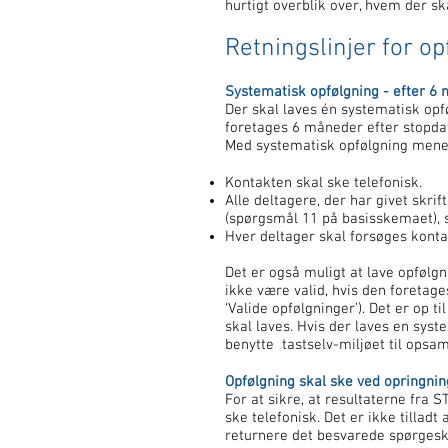
hurtigt overblik over, hvem der sk
Retningslinjer for o
Systematisk opfølgning - efter 6
Der skal laves én systematisk opf
foretages 6 måneder efter stopdat
Med systematisk opfølgning mener 
Kontakten skal ske telefonisk.
Alle deltagere, der har givet skrif
(spørgsmål 11 på basisskemaet), 
Hver deltager skal forsøges konta
Det er også muligt at lave opfølgn
ikke være valid, hvis den foretag
‘Valide opfølgninger’). Det er op t
skal laves. Hvis der laves en sys
benytte tastselv-miljøet til opsa
Opfølgning skal ske ved opringnin
For at sikre, at resultaterne fra 
ske telefonisk. Det er ikke tilla
returnere det besvarede spørges