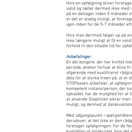
Hvis en opfølgning bliver foretag
valid og tæller dermed ikke med i 
på en deltager inden 5 måneder ef
er det er stadig muligt, at foreta
igen inden for de 5-7 måneder eft
Hvis man derimod følger op på en 
ikke længere muligt at få en valid
forhold til den tilladte tid for op
Anbefalinger
En del borgere, der har kvittet to
periode, ønsker fortsat at blive fr
afgørende med kvalificeret rådgivn
dels for at styrke troen på, at et s
STOPbasen anbefaler, at opfølgnin
kompetent instans/person, der kan
opkaldet, har de mulighed for at t
at anvende Stoplinien sikrer man 
muligt, og dermed at datakvalitet
Med udgangspunkt i spørgsmålen
derudover, at det ikke er den rådg
foretager opfølgningen. For de fl
kvaliteten af stopkurset, hvis det 