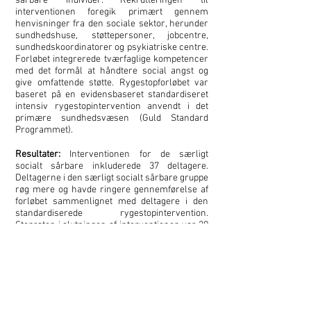
sårbare individer. Rekrutteringen til
interventionen foregik primært gennem
henvisninger fra den sociale sektor, herunder
sundhedshuse, støttepersoner, jobcentre,
sundhedskoordinatorer og psykiatriske centre.
Forløbet integrerede tværfaglige kompetencer
med det formål at håndtere social angst og
give omfattende støtte. Rygestopforløbet var
baseret på en evidensbaseret standardiseret
intensiv rygestopintervention anvendt i det
primære sundhedsvæsen (Guld Standard
Programmet).
Resultater:
Interventionen for de særligt
socialt sårbare inkluderede 37 deltagere.
Deltagerne i den særligt socialt sårbare gruppe
røg mere og havde ringere gennemførelse af
forløbet sammenlignet med deltagere i den
standardiserede rygestopintervention.
Stopraten i slutningen af interventionen var 29
% for de særligt socialt sårbare sammenlignet
med 51 % for den generelle population af
rygere, som var ældre, primært kvinder og
uden den særlige sociale sårbarhed. Ved
opfølgningen efter 6 måneder var der 5 (14 %)
af de særligt socialt sårbare deltagere, der
havde holdt deres rygestop.