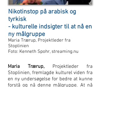
Nikotinstop på arabisk og
tyrkisk
- kulturelle indsigter til at nå en
ny målgruppe
Maria Trærup, Projektleder fra
Stoplinien
Foto: Kenneth Spohr, streaming.nu
Maria Trærup,
Projektleder fra
Stoplinien, fremlagde kulturel viden fra
en ny undersøgelse for bedre at kunne
forstå og nå denne målgruppe.
At nå
arabisk- og tyrkisktalende borgere med
et stoptilbud.
Se Maria Trærups
præsentation ved
at
klikke på pdf.-filen.