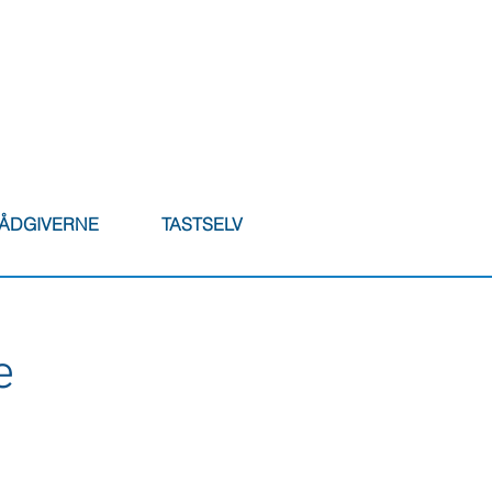
RÅDGIVERNE
TASTSELV
e