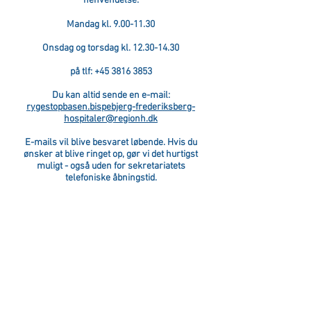
henvendelse:
Mandag kl.
9.00-11.30
Onsdag og torsdag kl.
12.30-14.30
på tlf:
+45 3816 3853
Du kan altid sende en e-mail:
rygestopbasen.bispebjerg-frederiksberg-
hospitaler@regionh.dk
E-mails vil blive besvaret løbende. Hvis du
ønsker at blive ringet op, gør vi det hurtigst
muligt - også uden for sekretariatets
telefoniske åbningstid.