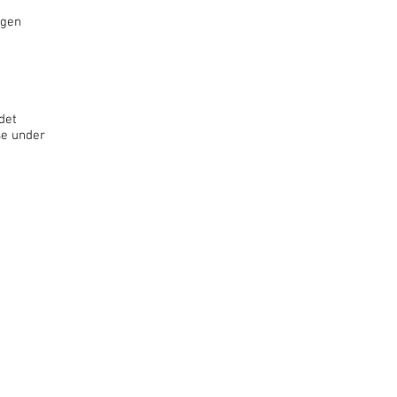
ngen
det
se under